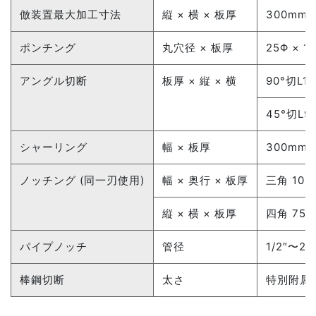
倣装置最大加工寸法
縦 × 横 × 板厚
300mm 
ポンチング
丸穴径 × 板厚
25Φ × 1
アングル切断
板厚 × 縦 × 横
90°切L13
45°切L9
シャーリング
幅 × 板厚
300mm 
ノッチング (同一刃使用)
幅 × 奥行 × 板厚
三角 100
縦 × 横 × 板厚
四角 75m
パイプノッチ
管径
1/2″〜2″
棒鋼切断
太さ
特別附属